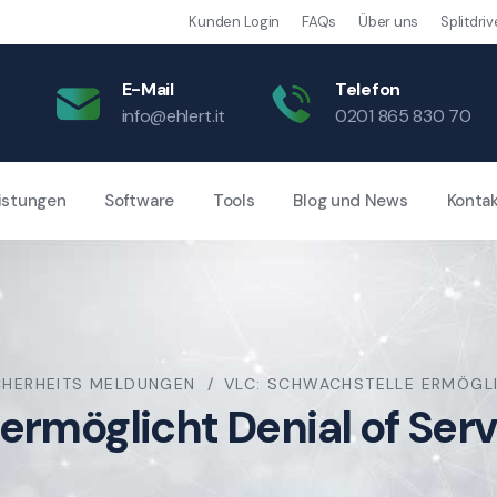
Kunden Login
FAQs
Über uns
Splitdriv
E-Mail
Telefon
info@ehlert.it
0201 865 830 70
istungen
Software
Tools
Blog und News
Konta
CHERHEITS MELDUNGEN
VLC: SCHWACHSTELLE ERMÖGLI
ermöglicht Denial of Serv