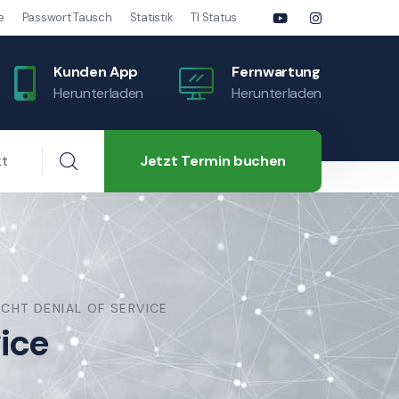
e
Passwort Tausch
Statistik
TI Status
Kunden App
Fernwartung
Herunterladen
Herunterladen
Jetzt Termin buchen
kt
CHT DENIAL OF SERVICE
ice