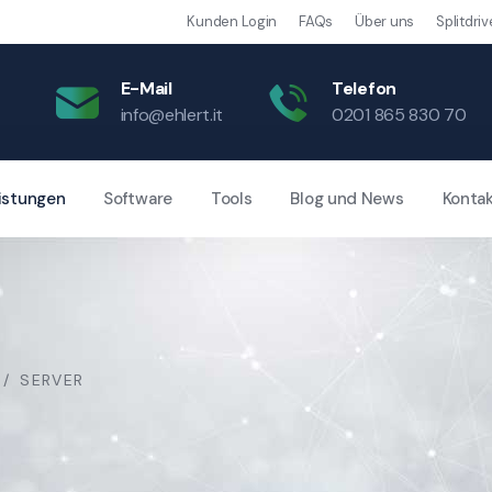
Kunden Login
FAQs
Über uns
Splitdriv
E-Mail
Telefon
info@ehlert.it
0201 865 830 70
istungen
Software
Tools
Blog und News
Konta
SERVER