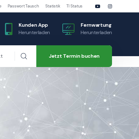
e
Passwort Tausch
Statistik
TI Status
Kunden App
Fernwartung
Herunterladen
Herunterladen
Jetzt Termin buchen
kt