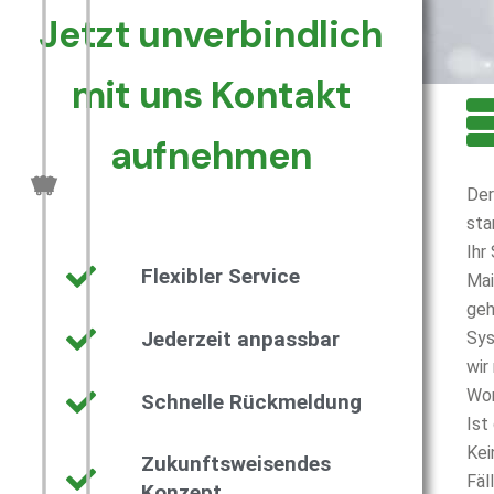
Jetzt unverbindlich
mit uns Kontakt
aufnehmen
Der
sta
Ihr
Flexibler Service
Mai
geh
Jederzeit anpassbar
Sys
wir
Wor
Schnelle Rückmeldung
Ist
Kei
Zukunftsweisendes
Fäl
Konzept