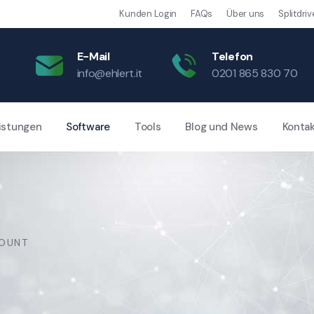
Kunden Login
FAQs
Über uns
Splitdriv
E-Mail
Telefon
info@ehlert.it
0201 865 830 70
istungen
Software
Tools
Blog und News
Konta
OUNT