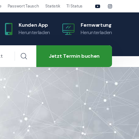
e
Passwort Tausch
Statistik
TI Status
Kunden App
Fernwartung
Herunterladen
Herunterladen
Jetzt Termin buchen
kt