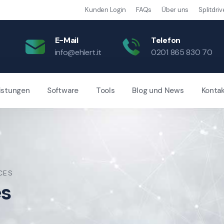
Kunden Login
FAQs
Über uns
Splitdriv
E-Mail
Telefon
info@ehlert.it
0201 865 830 70
istungen
Software
Tools
Blog und News
Konta
CES
es