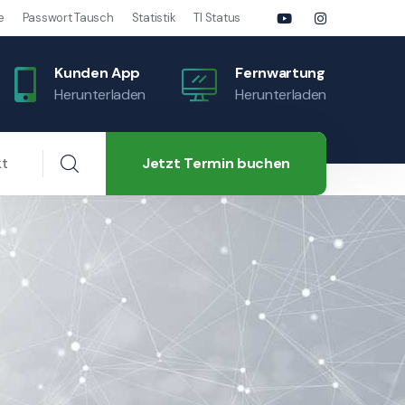
e
Passwort Tausch
Statistik
TI Status
Kunden App
Fernwartung
Herunterladen
Herunterladen
Jetzt Termin buchen
kt