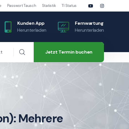
e
Passwort Tausch
Statistik
TI Status
Kunden App
Fernwartung
Herunterladen
Herunterladen
Jetzt Termin buchen
kt
on): Mehrere