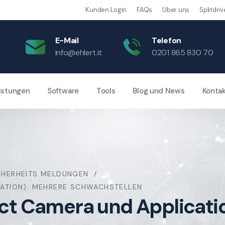
Kunden Login
FAQs
Über uns
Splitdriv
E-Mail
Telefon
info@ehlert.it
0201 865 830 70
istungen
Software
Tools
Blog und News
Konta
CHERHEITS MELDUNGEN
ICATION): MEHRERE SCHWACHSTELLEN
tect Camera und Applicati