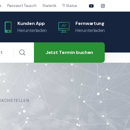
e
Passwort Tausch
Statistik
TI Status
Kunden App
Fernwartung
Herunterladen
Herunterladen
Jetzt Termin buchen
kt
HWACHSTELLEN