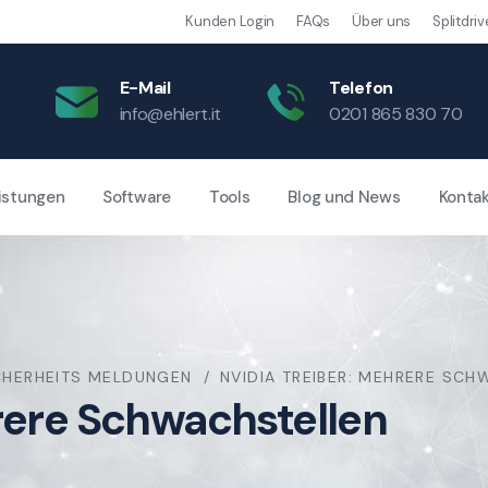
Kunden Login
FAQs
Über uns
Splitdriv
E-Mail
Telefon
info@ehlert.it
0201 865 830 70
istungen
Software
Tools
Blog und News
Konta
CHERHEITS MELDUNGEN
NVIDIA TREIBER: MEHRERE SC
rere Schwachstellen