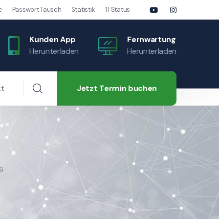
e
Passwort Tausch
Statistik
TI Status
Kunden App
Fernwartung
Herunterladen
Herunterladen
Jetzt Termin buchen
kt
6