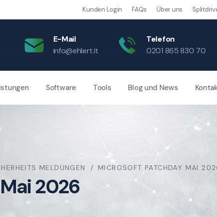
Kunden Login
FAQs
Über uns
Splitdriv
E-Mail
Telefon
info@ehlert.it
0201 865 830 70
istungen
Software
Tools
Blog und News
Konta
CHERHEITS MELDUNGEN
MICROSOFT PATCHDAY MAI 202
 Mai 2026