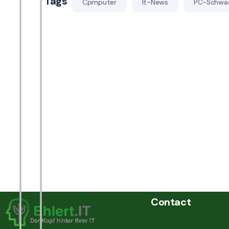
Tags
Cpmputer
It-News
PC-Schwac
Contact