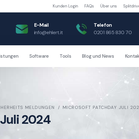
Kunden Login
FAQs
Über uns
Splitdriv
E-Mail
Telefon
info@ehlert.it
0201 865 830 70
istungen
Software
Tools
Blog und News
Konta
CHERHEITS MELDUNGEN
MICROSOFT PATCHDAY JULI 20
Juli 2024