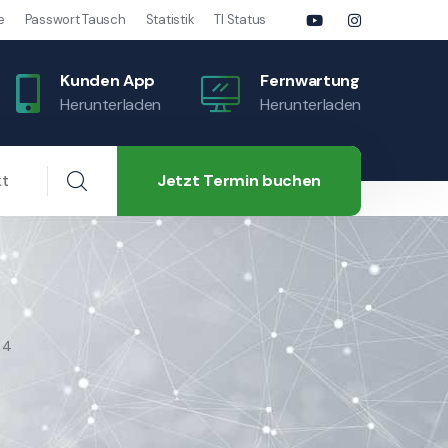
e
Passwort Tausch
Statistik
TI Status
Kunden App
Fernwartung
Herunterladen
Herunterladen
Jetzt Termin buchen
kt
24