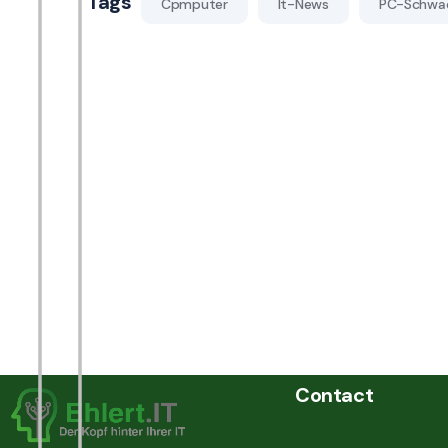
Tags
Cpmputer
It-News
PC-Schwac
Contact