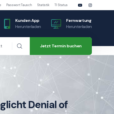
e
Passwort Tausch
Statistik
TI Status
Kunden App
Fernwartung
Herunterladen
Herunterladen
Jetzt Termin buchen
kt
licht Denial of