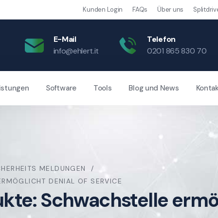
Kunden Login
FAQs
Über uns
Splitdriv
E-Mail
Telefon
info@ehlert.it
0201 865 830 70
istungen
Software
Tools
Blog und News
Konta
CHERHEITS MELDUNGEN
RMÖGLICHT DENIAL OF SERVICE
te: Schwachstelle ermög