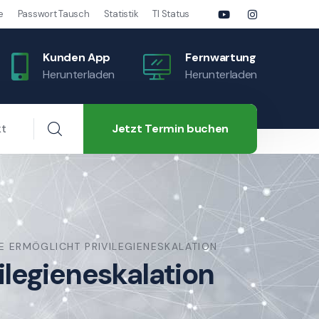
e
Passwort Tausch
Statistik
TI Status
Kunden App
Fernwartung
Herunterladen
Herunterladen
Jetzt Termin buchen
kt
 ERMÖGLICHT PRIVILEGIENESKALATION
legieneskalation