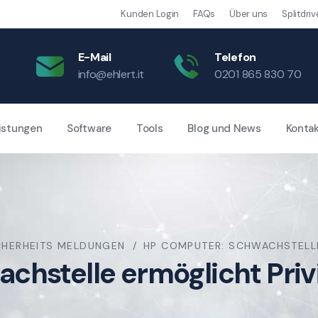
Kunden Login
FAQs
Über uns
Splitdriv
E-Mail
Telefon
info@ehlert.it
0201 865 830 70
istungen
Software
Tools
Blog und News
Konta
CHERHEITS MELDUNGEN
HP COMPUTER: SCHWACHSTELLE
hstelle ermöglicht Privi