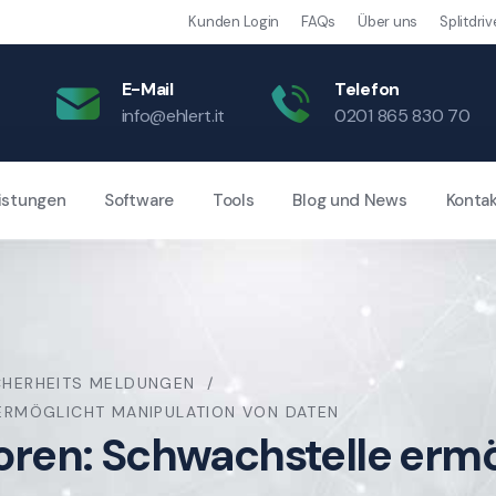
Kunden Login
FAQs
Über uns
Splitdriv
E-Mail
Telefon
info@ehlert.it
0201 865 830 70
istungen
Software
Tools
Blog und News
Konta
CHERHEITS MELDUNGEN
RMÖGLICHT MANIPULATION VON DATEN
en: Schwachstelle ermög