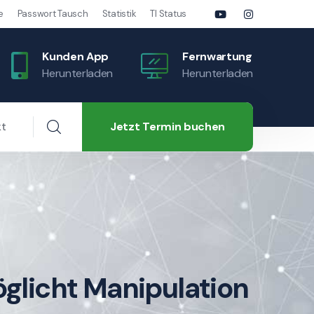
e
Passwort Tausch
Statistik
TI Status
Kunden App
Fernwartung
Herunterladen
Herunterladen
Jetzt Termin buchen
kt
licht Manipulation