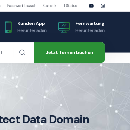
e
Passwort Tausch
Statistik
TI Status
Kunden App
Fernwartung
Herunterladen
Herunterladen
Jetzt Termin buchen
kt
otect Data Domain