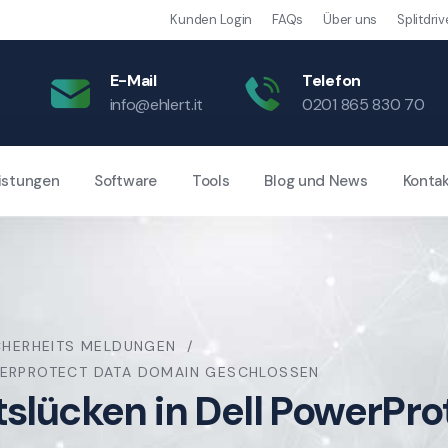
Kunden Login
FAQs
Über uns
Splitdriv
E-Mail
Telefon
info@ehlert.it
0201 865 830 70
istungen
Software
Tools
Blog und News
Konta
CHERHEITS MELDUNGEN
OWERPROTECT DATA DOMAIN GESCHLOSSEN
tslücken in Dell PowerPr