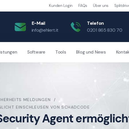
Kunden Login
FAQs
Über uns
Splitdriv
E-Mail
Telefon
info@ehlert.it
0201 865 830 70
istungen
Software
Tools
Blog und News
Konta
CHERHEITS MELDUNGEN
GLICHT EINSCHLEUSEN VON SCHADCODE
Security Agent ermöglich