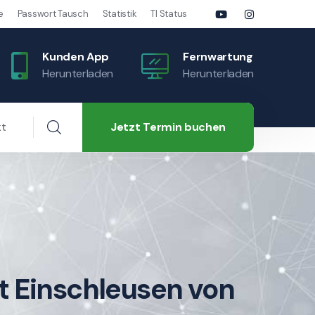
e
Passwort Tausch
Statistik
TI Status
Kunden App
Fernwartung
Herunterladen
Herunterladen
Jetzt Termin buchen
kt
t Einschleusen von