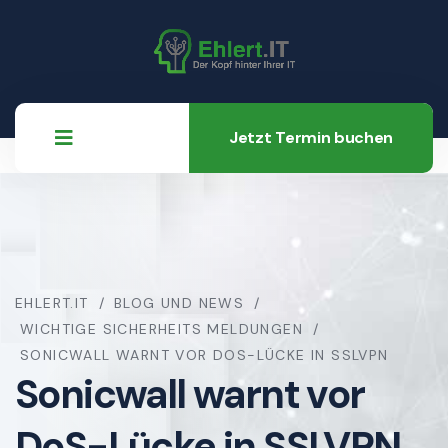
Jetzt Termin buchen
EHLERT.IT
BLOG UND NEWS
WICHTIGE SICHERHEITS MELDUNGEN
SONICWALL WARNT VOR DOS-LÜCKE IN SSLVPN
Sonicwall warnt vor
DoS-Lücke in SSLVPN