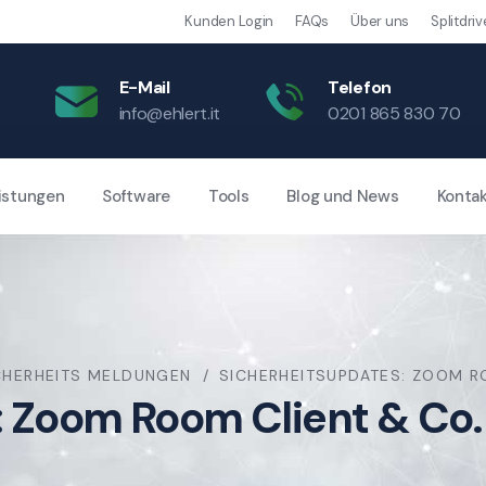
Kunden Login
FAQs
Über uns
Splitdriv
E-Mail
Telefon
info@ehlert.it
0201 865 830 70
istungen
Software
Tools
Blog und News
Konta
CHERHEITS MELDUNGEN
SICHERHEITSUPDATES: ZOOM R
 Zoom Room Client & Co.