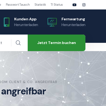
e
Passwort Tausch
Statistik
TI Status
Kunden App
Fernwartung
Herunterladen
Herunterladen
Jetzt Termin buchen
kt
OOM CLIENT & CO. ANGREIFBAR
 angreifbar