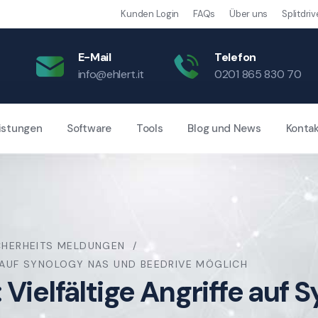
Kunden Login
FAQs
Über uns
Splitdriv
E-Mail
Telefon
info@ehlert.it
0201 865 830 70
istungen
Software
Tools
Blog und News
Konta
CHERHEITS MELDUNGEN
E AUF SYNOLOGY NAS UND BEEDRIVE MÖGLICH
 Vielfältige Angriffe auf