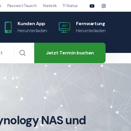
e
Passwort Tausch
Statistik
TI Status
Kunden App
Fernwartung
Herunterladen
Herunterladen
Jetzt Termin buchen
kt
 Synology NAS und