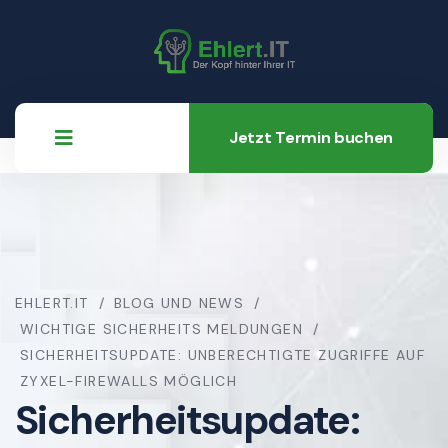
Jetzt Termin buchen
EHLERT.IT
BLOG UND NEWS
WICHTIGE SICHERHEITS MELDUNGEN
SICHERHEITSUPDATE: UNBERECHTIGTE ZUGRIFFE AUF
ZYXEL-FIREWALLS MÖGLICH
Sicherheitsupdate: