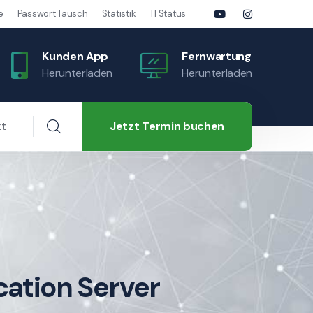
e
Passwort Tausch
Statistik
TI Status
Kunden App
Fernwartung
Herunterladen
Herunterladen
Jetzt Termin buchen
kt
ation Server