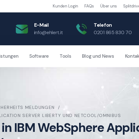
Kunden Login
FAQs
Über uns
Splitdriv
E-Mail
Telefon
info@ehlert.it
0201 865 830 70
istungen
Software
Tools
Blog und News
Konta
CHERHEITS MELDUNGEN
ICATION SERVER LIBERTY UND NETCOOL/OMNIBUS
n IBM WebSphere Applic