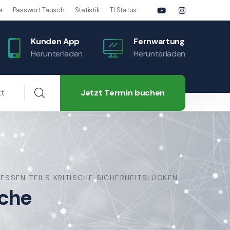
e
Passwort Tausch
Statistik
TI Status
Kunden App
Fernwartung
Herunterladen
Herunterladen
Jetzt Termin buchen
kt
ESSEN TEILS KRITISCHE SICHERHEITSLÜCKEN
sche