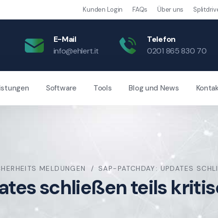
Kunden Login
FAQs
Über uns
Splitdriv
E-Mail
Telefon
info@ehlert.it
0201 865 830 70
istungen
Software
Tools
Blog und News
Konta
CHERHEITS MELDUNGEN
SAP-PATCHDAY: UPDATES SCHLI
es schließen teils kriti