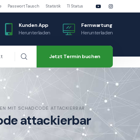
e
Passwort Tausch
Statistik
TI Status
Kunden App
Fernwartung
Herunterladen
Herunterladen
Jetzt Termin buchen
kt
EN MIT SCHADCODE ATTACKIERBAR
de attackierbar