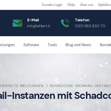
Kunden Login
FAQs
Über uns
Splitdriv
E-Mail
Telefon
info@ehlert.it
0201 865 830 70
istungen
Software
Tools
Blog und News
Konta
CHERHEITS MELDUNGEN
ROUNDCUBE-WEBMAIL-INSTANZ
-Instanzen mit Schadco