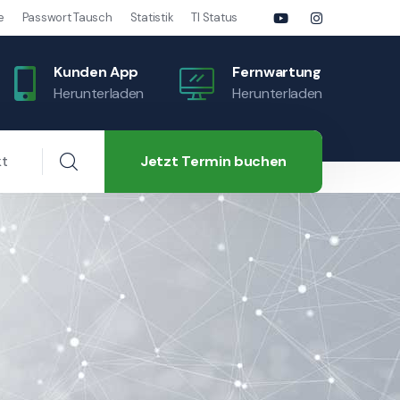
e
Passwort Tausch
Statistik
TI Status
Kunden App
Fernwartung
Herunterladen
Herunterladen
Jetzt Termin buchen
kt