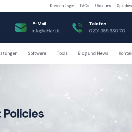
Kunden Login
FAQs
Über uns
Splitdriv
E-Mail
Telefon
info@ehlert.it
0201 865 830 70
istungen
Software
Tools
Blog und News
Konta
:
Policies