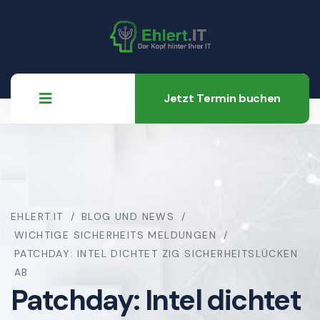
Jetzt Termin buchen
EHLERT.IT
BLOG UND NEWS
WICHTIGE SICHERHEITS MELDUNGEN
PATCHDAY: INTEL DICHTET ZIG SICHERHEITSLÜCKEN
AB
Patchday: Intel dichtet