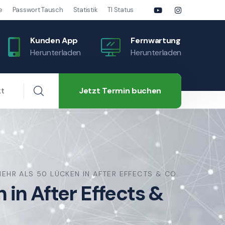
e
Passwort Tausch
Statistik
TI Status
Kunden App
Fernwartung
Herunterladen
Herunterladen
Jetzt Termin buchen
kt
EHR ALS 50 LÜCKEN IN AFTER EFFECTS & CO.
in After Effects &