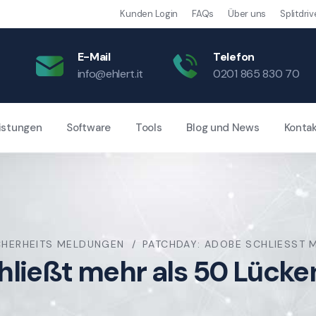
Kunden Login
FAQs
Über uns
Splitdriv
E-Mail
Telefon
info@ehlert.it
0201 865 830 70
istungen
Software
Tools
Blog und News
Konta
CHERHEITS MELDUNGEN
PATCHDAY: ADOBE SCHLIESST M
ließt mehr als 50 Lücken 