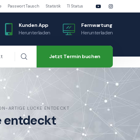
e
Passwort Tausch
Statistik
TI Status
Kunden App
Fernwartung
Herunterladen
Herunterladen
Jetzt Termin buchen
kt
ON-ARTIGE LÜCKE ENTDECKT
e entdeckt