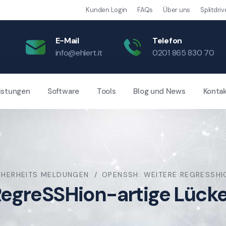
Kunden Login
FAQs
Über uns
Splitdriv
E-Mail
Telefon
info@ehlert.it
0201 865 830 70
istungen
Software
Tools
Blog und News
Konta
CHERHEITS MELDUNGEN
OPENSSH: WEITERE REGRESSHI
egreSSHion-artige Lück