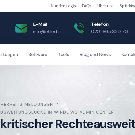
Kunden Login
FAQs
Über uns
Splitdriv
E-Mail
Telefon
info@ehlert.it
0201 865 830 70
istungen
Software
Tools
Blog und News
Konta
CHERHEITS MELDUNGEN
AUSWEITUNGSLÜCKE IN WINDOWS ADMIN CENTER
 kritischer Rechteauswei