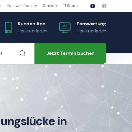
e
Passwort Tausch
Statistik
TI Status
Kunden App
Fernwartung
Herunterladen
Herunterladen
Jetzt Termin buchen
kt
tungslücke in