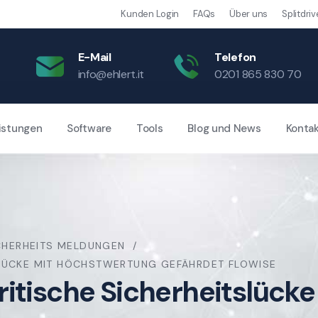
Kunden Login
FAQs
Über uns
Splitdriv
E-Mail
Telefon
info@ehlert.it
0201 865 830 70
istungen
Software
Tools
Blog und News
Konta
CHERHEITS MELDUNGEN
SLÜCKE MIT HÖCHSTWERTUNG GEFÄHRDET FLOWISE
ritische Sicherheitslück