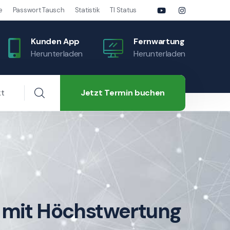
e
Passwort Tausch
Statistik
TI Status
Kunden App
Fernwartung
Herunterladen
Herunterladen
Jetzt Termin buchen
kt
e mit Höchstwertung