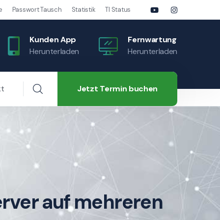
e
Passwort Tausch
Statistik
TI Status
Kunden App
Fernwartung
Herunterladen
Herunterladen
Jetzt Termin buchen
kt
Server auf mehreren