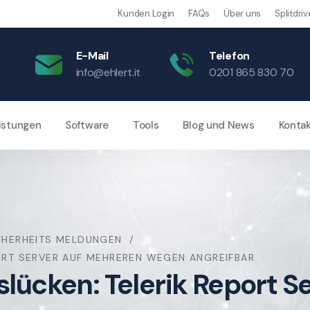
Kunden Login
FAQs
Über uns
Splitdriv
E-Mail
Telefon
info@ehlert.it
0201 865 830 70
istungen
Software
Tools
Blog und News
Konta
CHERHEITS MELDUNGEN
PORT SERVER AUF MEHREREN WEGEN ANGREIFBAR
tslücken: Telerik Report 