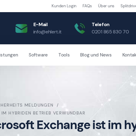
Kunden Login
FAQs
Über uns
Splitdriv
E-Mail
Telefon
info@ehlert.it
0201 865 830 70
istungen
Software
Tools
Blog und News
Konta
CHERHEITS MELDUNGEN
 IM HYBRIDEN BETRIEB VERWUNDBAR
crosoft Exchange ist im h