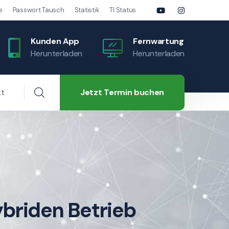
e
Passwort Tausch
Statistik
TI Status
Kunden App
Fernwartung
Herunterladen
Herunterladen
Jetzt Termin buchen
kt
ybriden Betrieb