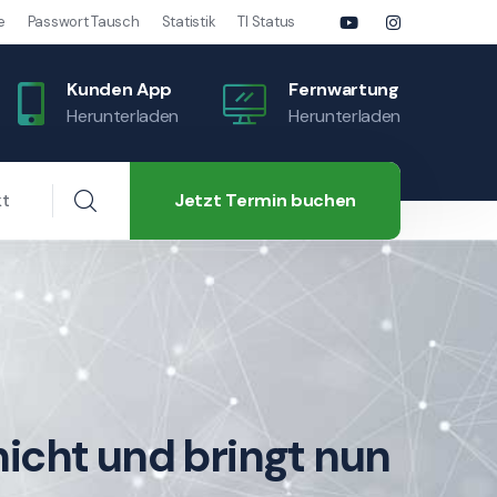
e
Passwort Tausch
Statistik
TI Status
Kunden App
Fernwartung
Herunterladen
Herunterladen
Jetzt Termin buchen
kt
icht und bringt nun