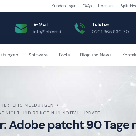
Kunden Login
FAQs
Über uns
Splitdriv
E-Mail
Telefon
info@ehlert.it
0201 865 830 70
istungen
Software
Tools
Blog und News
Konta
CHERHEITS MELDUNGEN
GE NICHT UND BRINGT NUN NOTFALLUPDATE
: Adobe patcht 90 Tage n