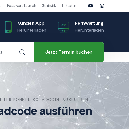
e
Passwort Tausch
Statistik
TI Status
Kunden App
Fernwartung
Herunterladen
Herunterladen
Jetzt Termin buchen
kt
REIFER KÖNNEN SCHADCODE AUSFÜHREN
hadcode ausführen