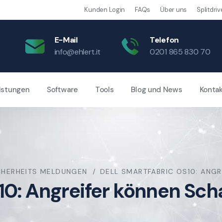
Kunden Login
FAQs
Über uns
Splitdriv
E-Mail
Telefon
info@ehlert.it
0201 865 830 70
istungen
Software
Tools
Blog und News
Konta
CHERHEITS MELDUNGEN
DELL SMARTFABRIC OS10: ANG
S10: Angreifer können Sc