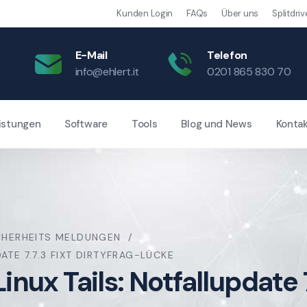
Kunden Login
FAQs
Über uns
Splitdriv
E-Mail
Telefon
info@ehlert.it
0201 865 830 70
istungen
Software
Tools
Blog und News
Konta
CHERHEITS MELDUNGEN
ATE 7.7.3 FIXT DIRTYFRAG-LÜCKE
ux Tails: Notfallupdate 7.