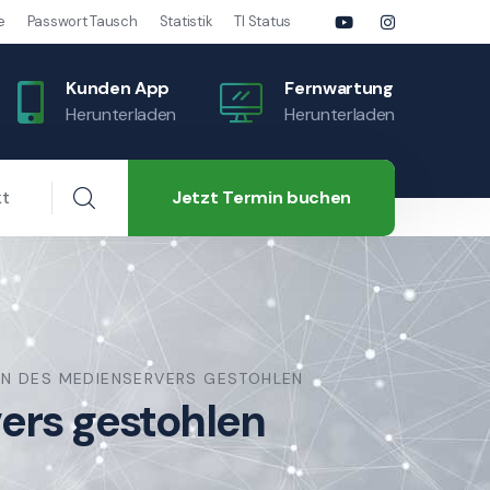
e
Passwort Tausch
Statistik
TI Status
Kunden App
Fernwartung
Herunterladen
Herunterladen
Jetzt Termin buchen
kt
TEN DES MEDIENSERVERS GESTOHLEN
vers gestohlen