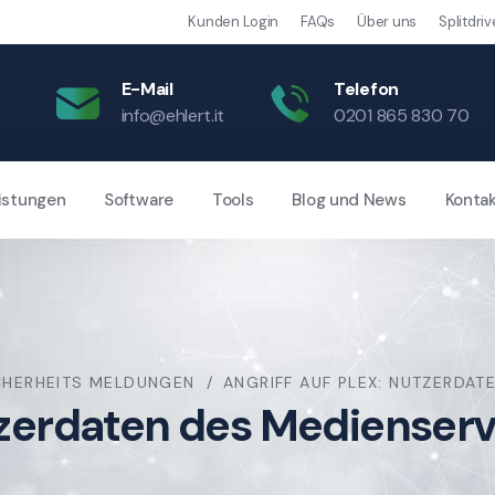
Kunden Login
FAQs
Über uns
Splitdriv
E-Mail
Telefon
info@ehlert.it
0201 865 830 70
istungen
Software
Tools
Blog und News
Konta
CHERHEITS MELDUNGEN
ANGRIFF AUF PLEX: NUTZERDA
utzerdaten des Medienser